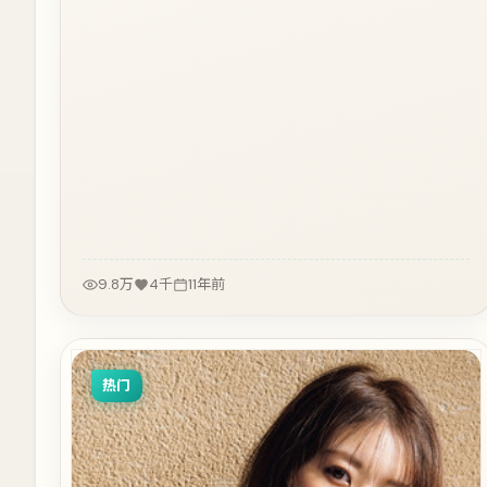
9.8万
4千
11年前
热门