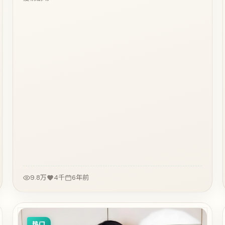
9.8万
4千
6年前
热门