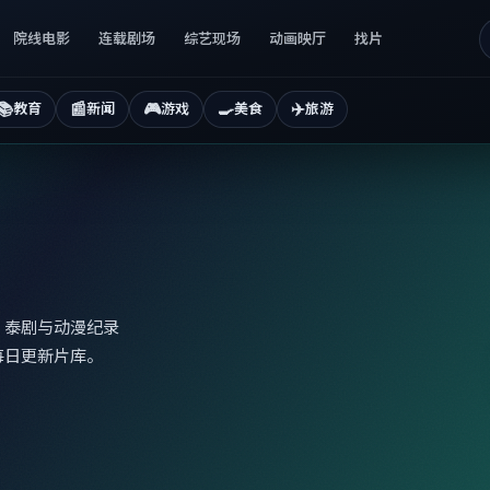
院线电影
连载剧场
综艺现场
动画映厅
找片
📚
📰
🎮
🍳
✈️
教育
新闻
游戏
美食
旅游
、泰剧与动漫纪录
每日更新片库。