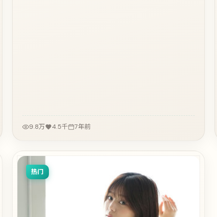
9.8万
4.5千
7年前
热门