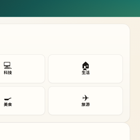
💻
🏠
科技
生活
🍳
✈️
美食
旅游