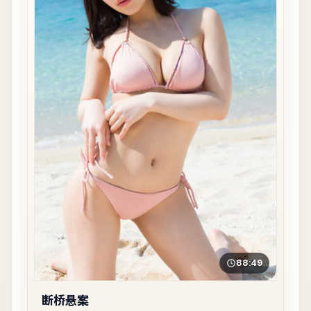
88:49
断桥悬案