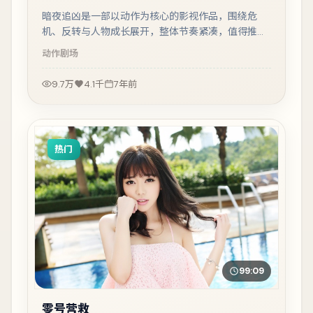
暗夜追凶是一部以动作为核心的影视作品，围绕危
机、反转与人物成长展开，整体节奏紧凑，值得推荐
观看。
动作
剧场
9.7万
4.1千
7年前
热门
99:09
零号营救