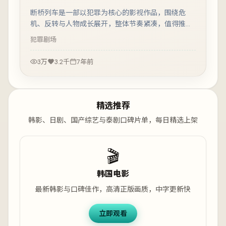
断桥列车是一部以犯罪为核心的影视作品，围绕危
机、反转与人物成长展开，整体节奏紧凑，值得推荐
观看。
犯罪
剧场
3万
3.2千
7年前
精选推荐
韩影、日剧、国产综艺与泰剧口碑片单，每日精选上架
🎬
韩国电影
最新韩影与口碑佳作，高清正版画质，中字更新快
立即观看