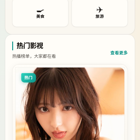
🍳
✈️
美食
旅游
热门影视
查看更多
热播榜单，大家都在看
热门