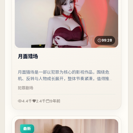
99:28
月面猎场
月面猎场是一部以犯罪为核心的影视作品，围绕危
机、反转与人物成长展开，整体节奏紧凑，值得推荐
观看。
犯罪
剧场
4.4千
2.4千
9年前
最新