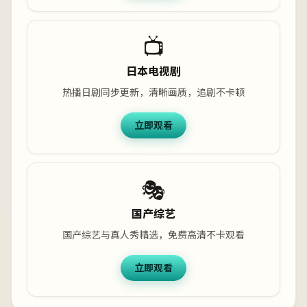
📺
日本电视剧
热播日剧同步更新，清晰画质，追剧不卡顿
立即观看
🎭
国产综艺
国产综艺与真人秀精选，免费高清不卡观看
立即观看