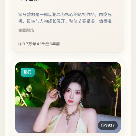
零号营救是一部以犯罪为核心的影视作品，围绕危
机、反转与人物成长展开，整体节奏紧凑，值得推荐
观看。
犯罪
剧场
9.7万
4.1千
5年前
热门
99:17