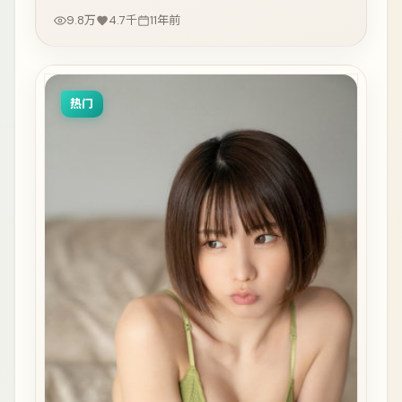
9.8万
4.7千
11年前
热门