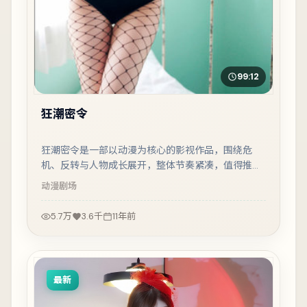
99:12
狂潮密令
狂潮密令是一部以动漫为核心的影视作品，围绕危
机、反转与人物成长展开，整体节奏紧凑，值得推荐
观看。
动漫
剧场
5.7万
3.6千
11年前
最新