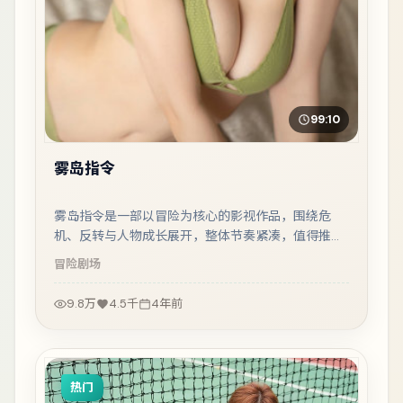
99:10
雾岛指令
雾岛指令是一部以冒险为核心的影视作品，围绕危
机、反转与人物成长展开，整体节奏紧凑，值得推荐
观看。
冒险
剧场
9.8万
4.5千
4年前
热门